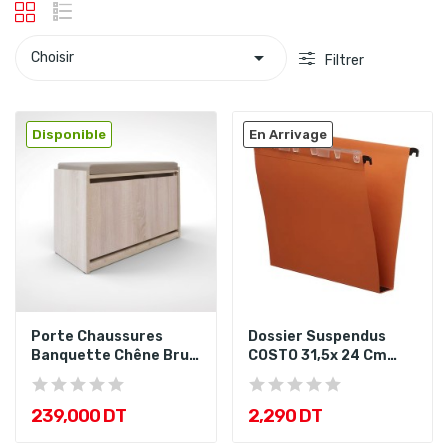

Choisir
Filtrer
Disponible
En Arrivage
Porte Chaussures
Dossier Suspendus
Banquette Chêne Brut
COSTO 31,5x 24 Cm
60X45X35...
Tiroir
239,000 DT
2,290 DT