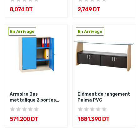
8,074 DT
2,749 DT
En Arrivage
En Arrivage
Armoire Bas
Elément de rangement
mettalique 2 portes
Palma PVC
H/110 L/95 P/46
571,200 DT
1 881,390 DT