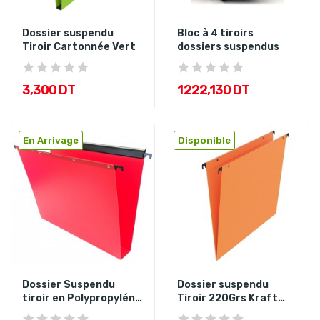
Dossier suspendu
Bloc à 4 tiroirs
Tiroir Cartonnée Vert
dossiers suspendus
3,300 DT
1 222,130 DT
En Arrivage
Disponible
Dossier Suspendu
Dossier suspendu
tiroir en Polypropyléne
Tiroir 220Grs Kraft
Rouge
Orange