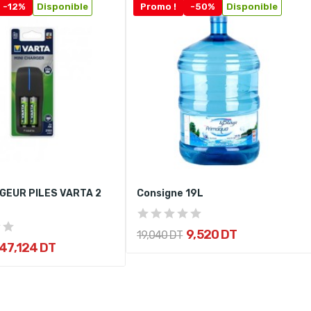
-12%
Disponible
Promo !
-50%
Disponible
GEUR PILES VARTA 2
Consigne 19L
9,520 DT
19,040 DT
47,124 DT