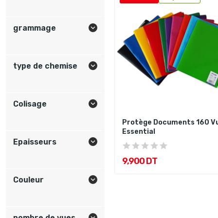
grammage

type de chemise

Colisage

Protège Documents 160 V
Essential
Epaisseurs

9,900 DT
Couleur

nombre de vues
