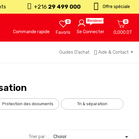
+216
29 499 000
nts
Offre spéciale
Bonjour !
0
0
Commande rapide
Se Connecter
Favoris
0,000 DT
u
Guides D’achat
Aide & Contact
sation
protection des documents
tri & séparation

Trier par :
Choisir