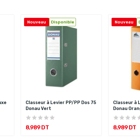
Nouveau
Disponible
Nouveau
uxe
Classeur à Levier PP/PP Dos 75
Classeur à 
Donau Vert
Donau Oran
8,989 DT
8,989 DT