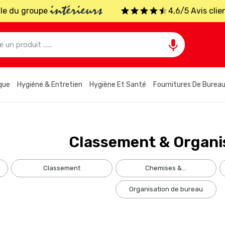
intérieurs
iale du groupe
4,6/5 Avis clie

que
Hygiéne & Entretien
Hygiène Et Santé
Fournitures De Burea
Classement & Organi
classement
chemises &...
organisation de bureau