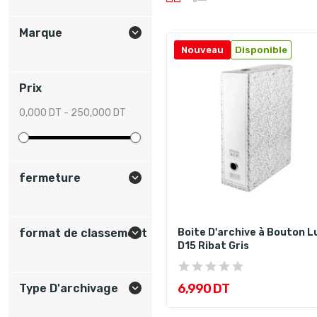
Marque

Nouveau
Disponible
Prix
0,000 DT - 250,000 DT
fermeture

format de classement

Boite D'archive à Bouton L
D15 Ribat Gris
6,990 DT
Type D'archivage
