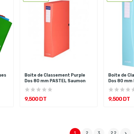
ues
Boite de Classement Purple
Boite de Cl
Dos 80 mm PASTEL Saumon
Dos 80 mm 
9,500 DT
9,500 DT
1
2
3
…
22
