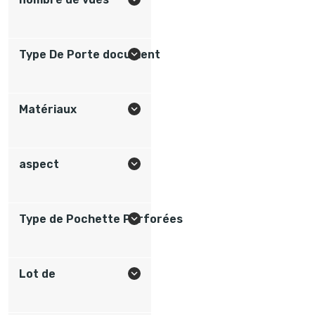
Type De Porte document

Matériaux

aspect

Type de Pochette Perforées

Lot de
