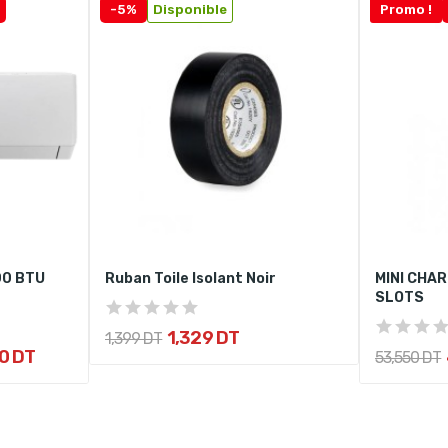
-5%
Disponible
Promo !
00 BTU
Ruban Toile Isolant Noir
MINI CHAR
SLOTS
1,329 DT
1,399 DT
0 DT
53,550 DT