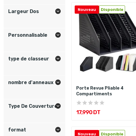
Nouveau
Disponible
Largeur Dos

Personnalisable

type de classeur

nombre d'anneaux

Porte Revue Pliable 4
Compartiments
Type De Couverture

17,990 DT
format

Nouveau
Disponible