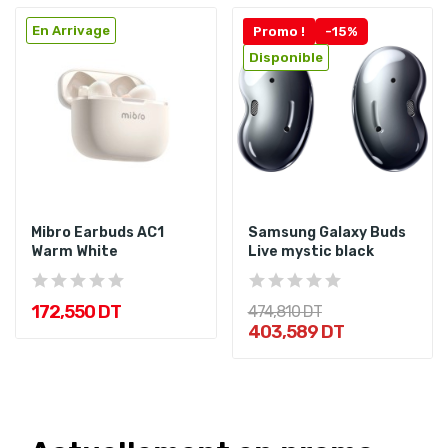
En Arrivage
Promo !
-15%
Disponible
Mibro Earbuds AC1
Samsung Galaxy Buds
Warm White
Live mystic black
172,550 DT
474,810 DT
403,589 DT