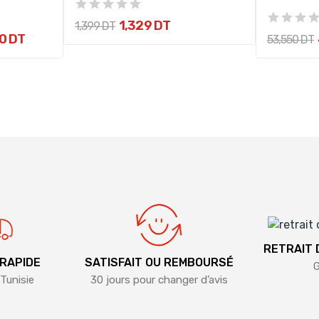
1,329 DT
1,399 DT
0 DT
53,550 DT
RETRAIT
 RAPIDE
SATISFAIT OU REMBOURSÉ
G
Tunisie
30 jours pour changer d’avis