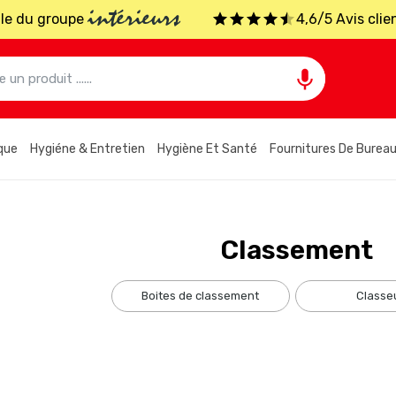
intérieurs
iale du groupe
4,6/5 Avis clie

que
Hygiéne & Entretien
Hygiène Et Santé
Fournitures De Burea
Classement
boites de classement
classe