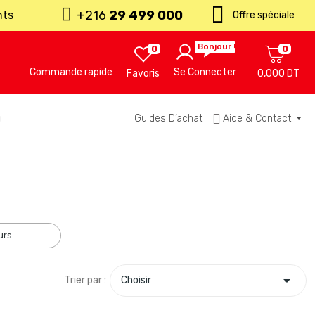
+216
29 499 000
nts
Offre spéciale
Bonjour !
0
0
Commande rapide
Se Connecter
Favoris
0,000 DT
u
Guides D’achat
Aide & Contact
urs

Trier par :
Choisir