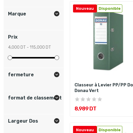
Nouveau
Disponible
Marque

Prix
4,000 DT - 115,000 DT
fermeture

Classeur à Levier PP/PP Do
Donau Vert
format de classement

8,989 DT
Largeur Dos

Nouveau
Disponible