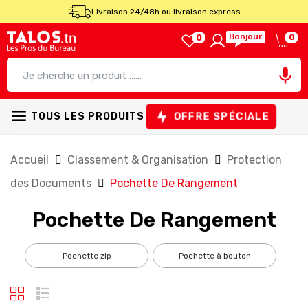
Livraison 24/48h ou livraison express
Bonjour !
0
0

OFFRE SPÉCIALE
TOUS LES PRODUITS
Accueil
Classement & Organisation
Protection
des Documents
Pochette De Rangement
Pochette De Rangement
pochette zip
pochette à bouton