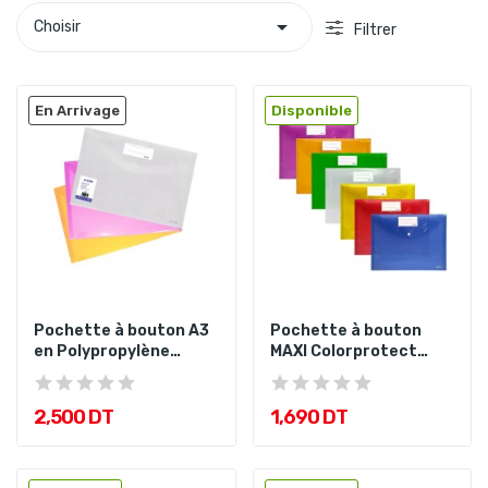

Choisir
Filtrer
En Arrivage
Disponible
Pochette à bouton A3
Pochette à bouton
en Polypropylène
MAXI Colorprotect
COLORPROTECT
Assorties...
2,500 DT
1,690 DT