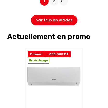
1
2

Voir tous les articles
Actuellement en promo
Promo !
-300,000 DT
En Arrivage