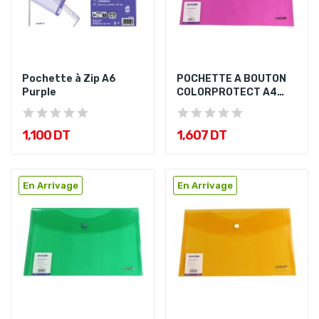
Pochette à Zip A6
POCHETTE A BOUTON
Purple
COLORPROTECT A4
Violet
1,100 DT
1,607 DT
En Arrivage
En Arrivage