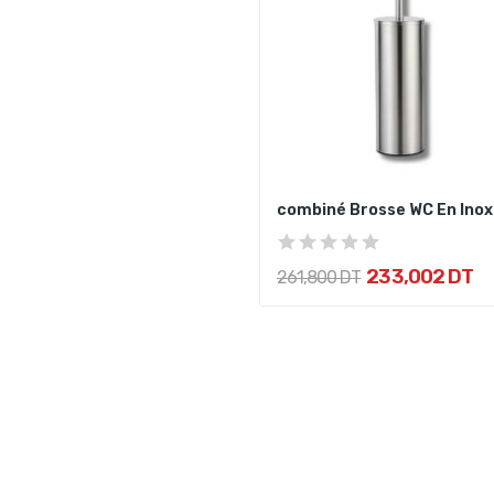
combiné Brosse WC En Inox
233,002 DT
261,800 DT