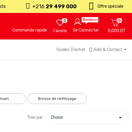
+216
29 499 000
nts
Offre spéciale
Bonjour !
0
0
Commande rapide
Se Connecter
Favoris
0,000 DT
u
Guides D’achat
Aide & Contact
 main
brosse de néttoyage

Trier par :
Choisir