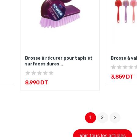
Brosse à récurer pour tapis et
Brosse à va
surfaces dures...
3,859 DT
8,990 DT
1
2

Voir tous les articles