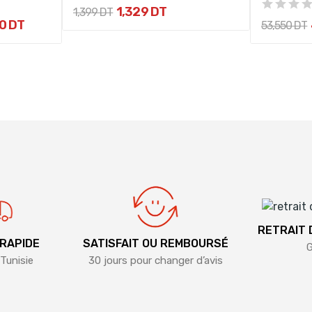
1,329 DT
1,399 DT
0 DT
53,550 DT
RETRAIT
 RAPIDE
SATISFAIT OU REMBOURSÉ
G
Tunisie
30 jours pour changer d’avis