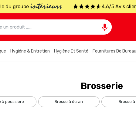
intérieurs
iale du groupe
4,6/5 Avis clie

que
Hygiéne & Entretien
Hygiène Et Santé
Fournitures De Burea
e
Brosserie
e à poussiere
brosse à écran
brosse à