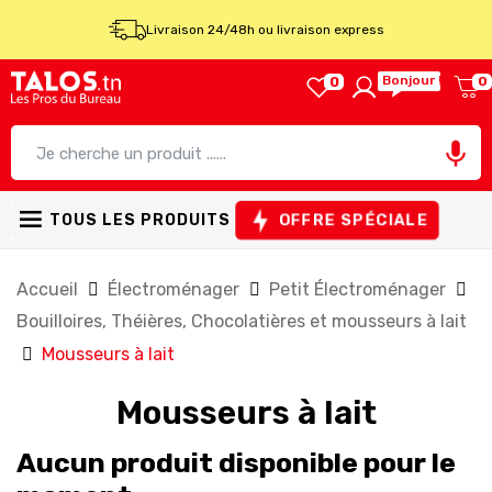
Livraison 24/48h ou livraison express
Bonjour !
0
0

TOUS LES PRODUITS
OFFRE SPÉCIALE
Accueil
Électroménager
Petit Électroménager
Bouilloires, Théières, Chocolatières et mousseurs à lait
Mousseurs à lait
Mousseurs à lait
Aucun produit disponible pour le