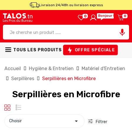
Livraison 24/48h ou livraison express
Bonjour !
0
0

OFFRE SPÉCIALE
TOUS LES PRODUITS
Accueil
Hygiène & Entretien
Matériel d'Entretien
Serpillères
Serpillières en Microfibre
Serpillières en Microfibre

Choisir
Filtrer