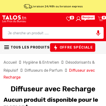
Livraison 24/48h ou livraison express
Bonjour !
0
0

OFFRE SPÉCIALE
TOUS LES PRODUITS
Accueil
Hygiène & Entretien
Désodorisants &
Répulsif
Diffuseurs de Parfum
Diffuseur avec
Recharge
Diffuseur avec Recharge
Aucun produit disponible pour le