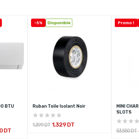
-5%
Disponible
Promo !
00 BTU
Ruban Toile Isolant Noir
MINI CHAR
SLOTS
1,329 DT
1,399 DT
0 DT
53,550 DT