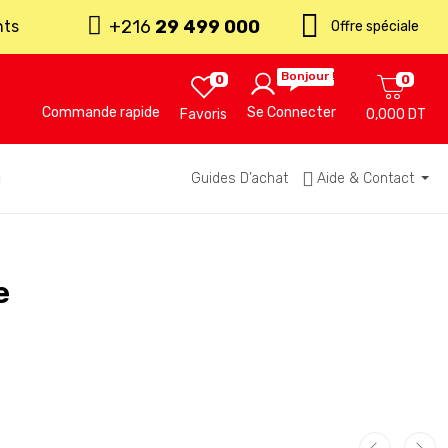
+216
29 499 000
nts
Offre spéciale
Bonjour !
0
0
Commande rapide
Se Connecter
Favoris
0,000 DT
u
Guides D’achat
Aide & Contact
e