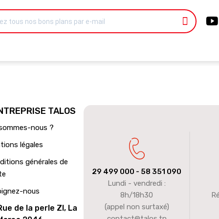
ENTREPRISE TALOS
 sommes-nous ?
tions légales
ditions générales de
29 499 000
- 58 351 090
te
Lundi - vendredi :
oignez-nous
8h/18h30
Ré
(appel non surtaxé)
Rue de la perle ZI, La
contact@talos.tn