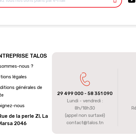
ENTREPRISE TALOS
 sommes-nous ?
tions légales
ditions générales de
29 499 000
- 58 351 090
te
Lundi - vendredi :
oignez-nous
8h/18h30
Ré
(appel non surtaxé)
Rue de la perle ZI, La
contact@talos.tn
Marsa 2046