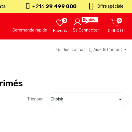
+216
29 499 000
nts
Offre spéciale
Bonjour !
0
0
Commande rapide
Se Connecter
Favoris
0,000 DT
u
Guides D’achat
Aide & Contact
rimés

Trier par :
Choisir