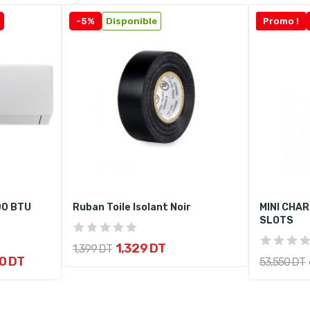
-5%
Disponible
Promo !
00 BTU
Ruban Toile Isolant Noir
MINI CHAR
SLOTS
1,329 DT
1,399 DT
0 DT
53,550 DT