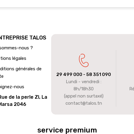
ENTREPRISE TALOS
 sommes-nous ?
tions légales
ditions générales de
29 499 000
- 58 351 090
te
Lundi - vendredi :
oignez-nous
8h/18h30
Ré
(appel non surtaxé)
Rue de la perle ZI, La
contact@talos.tn
Marsa 2046
service premium