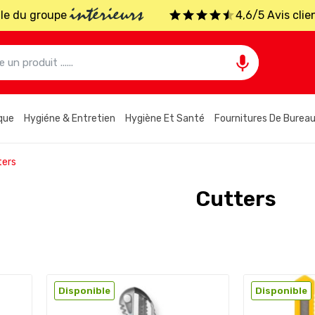
intérieurs
iale du groupe
4,6/5 Avis clie

que
Hygiéne & Entretien
Hygiène Et Santé
Fournitures De Burea
ters
Cutters
Disponible
Disponible