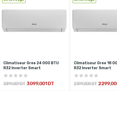
Climatiseur Gree 24 000 BTU
Climatiseur Gree 18 0
R32 Inverter Smart
R32 Inverter Smart
3 099,001 DT
2 299,00
3 399,001 DT
2 399,000 DT