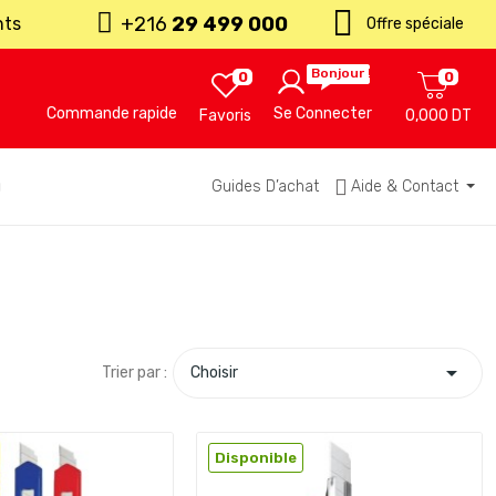
+216
29 499 000
nts
Offre spéciale
Bonjour !
0
0
Commande rapide
Se Connecter
Favoris
0,000 DT
u
Guides D’achat
Aide & Contact

Trier par :
Choisir
Disponible