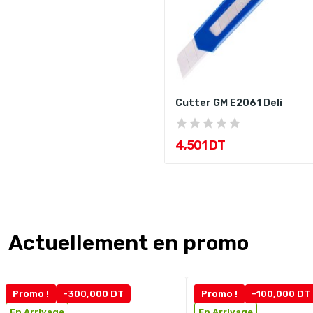
Cutter GM E2061 Deli
4,501 DT
Actuellement en promo
Promo !
-300,000 DT
Promo !
-100,000 DT
En Arrivage
En Arrivage