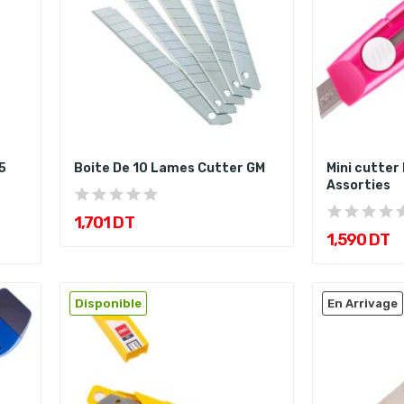
5
Boite De 10 Lames Cutter GM
Mini cutter
Assorties
1,701 DT
1,590 DT
Disponible
En Arrivage