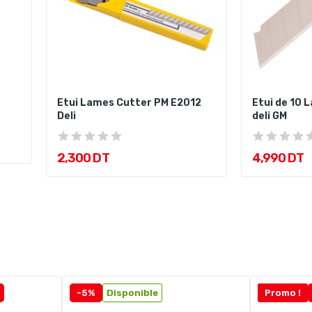
Etui Lames Cutter PM E2012
Etui de 10 
Deli
deli GM
2,300 DT
4,990 DT
-5%
Disponible
Promo !