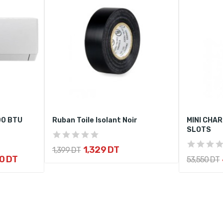
00 BTU
Ruban Toile Isolant Noir
MINI CHAR
SLOTS
1,329 DT
1,399 DT
0 DT
53,550 DT