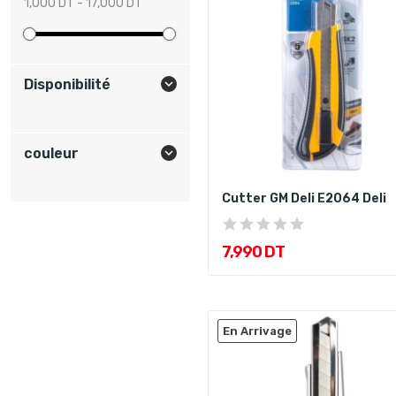
1,000 DT - 17,000 DT
Disponibilité

couleur

Cutter GM Deli E2064 Deli
7,990 DT
En Arrivage