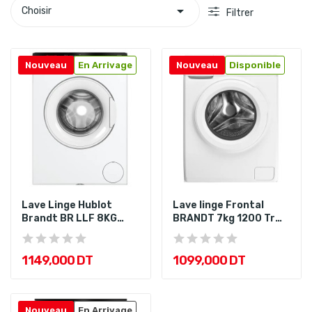

Choisir
Filtrer
Nouveau
En Arrivage
Nouveau
Disponible
Lave Linge Hublot
Lave linge Frontal
Brandt BR LLF 8KG
BRANDT 7kg 1200 Tr
1400 A+++...
A+++
1 149,000 DT
1 099,000 DT
Nouveau
En Arrivage