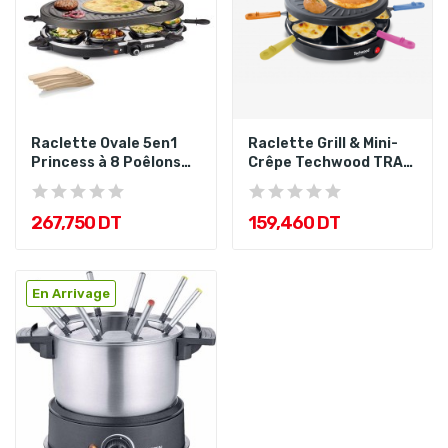
Raclette Ovale 5en1
Raclette Grill & Mini-
Princess à 8 Poêlons
Crêpe Techwood TRA-
1200 W
64
267,750 DT
159,460 DT
En Arrivage