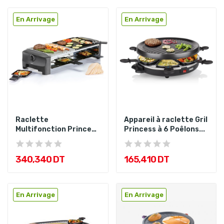
En Arrivage
En Arrivage
Raclette
Appareil à raclette Gril
Multifonction Princess
Princess à 6 Poêlons...
avec Pierre de...
340,340 DT
165,410 DT
En Arrivage
En Arrivage