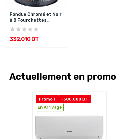
Fondue Chromé et Noir
à 8 Fourchettes
FO2470...
332,010 DT
Actuellement en promo
Promo !
-300,000 DT
En Arrivage