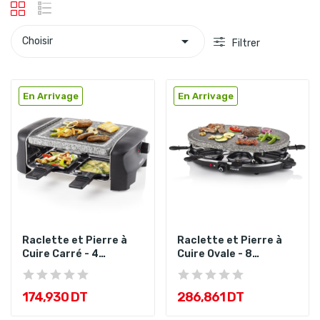

Choisir
Filtrer
En Arrivage
En Arrivage
Raclette et Pierre à
Raclette et Pierre à
Cuire Carré - 4
Cuire Ovale - 8
Poêlons...
poêlons...
174,930 DT
286,861 DT