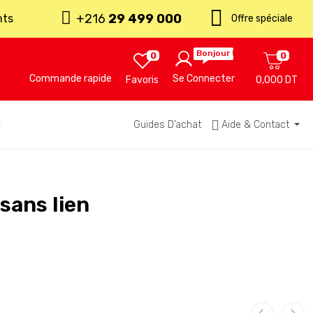
+216
29 499 000
nts
Offre spéciale
Bonjour !
0
0
Commande rapide
Se Connecter
Favoris
0,000 DT
u
Guides D’achat
Aide & Contact
sans lien