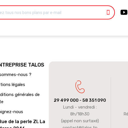
ENTREPRISE TALOS
 sommes-nous ?
tions légales
ditions générales de
29 499 000
- 58 351 090
te
Lundi - vendredi :
oignez-nous
8h/18h30
Ré
(appel non surtaxé)
Rue de la perle ZI, La
contact@talos.tn