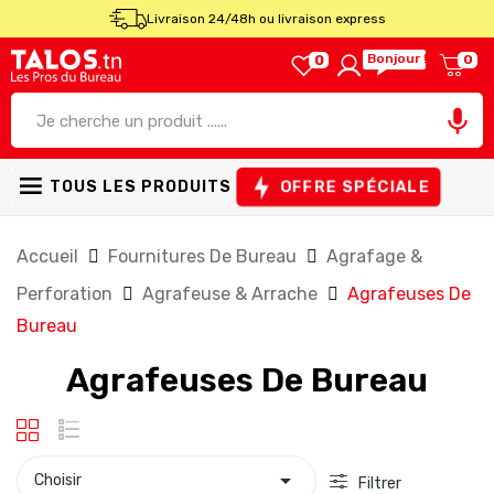
Livraison 24/48h ou livraison express
Bonjour !
0
0

OFFRE SPÉCIALE
TOUS LES PRODUITS
Accueil
Fournitures De Bureau
Agrafage &
Perforation
Agrafeuse & Arrache
Agrafeuses De
Bureau
Agrafeuses De Bureau

Choisir
Filtrer