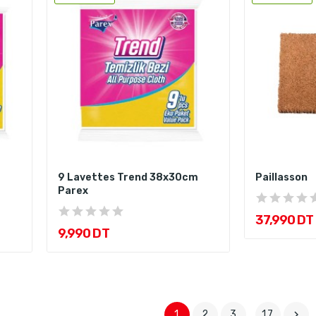
9 Lavettes Trend 38x30cm
Paillasson
Parex
37,990 DT
9,990 DT
1
2
3
…
17
