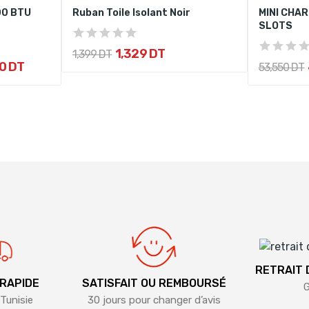
00 BTU
Ruban Toile Isolant Noir
MINI CHAR
SLOTS
1,329 DT
1,399 DT
0 DT
53,550 DT
RETRAIT
 RAPIDE
SATISFAIT OU REMBOURSÉ
G
Tunisie
30 jours pour changer d’avis