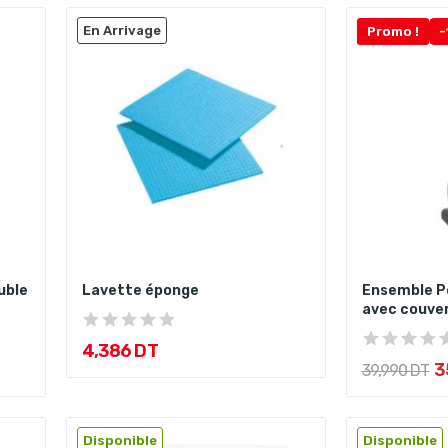
En Arrivage
Promo !
-
uble
Lavette éponge
Ensemble Pe
avec couve
4,386 DT
3
39,990 DT
Disponible
Disponible