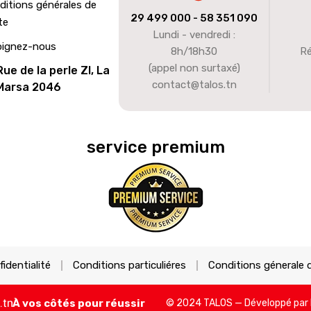
ditions générales de
29 499 000
- 58 351 090
te
Lundi - vendredi :
oignez-nous
8h/18h30
Ré
(appel non surtaxé)
Rue de la perle ZI, La
contact@talos.tn
Marsa 2046
service premium
fidentialité
Conditions particuliéres
Conditions génerale 
À vos côtés pour réussir
© 2024 TALOS — Développé par