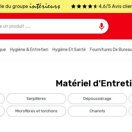
intérieurs
iale du groupe
4,6/5 Avis clie

que
Hygiéne & Entretien
Hygiène Et Santé
Fournitures De Burea
Matériel d'Entret
serpillères
dépoussiérage
microfibres et torchons
chariots