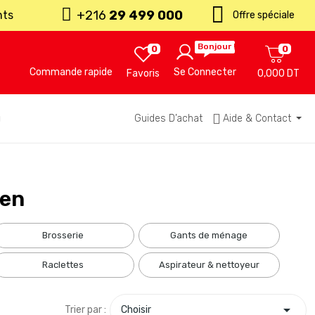
+216
29 499 000
nts
Offre spéciale
Bonjour !
0
0
Commande rapide
Se Connecter
Favoris
0,000 DT
u
Guides D’achat
Aide & Contact
ien
brosserie
gants de ménage
raclettes
aspirateur & nettoyeur

Trier par :
Choisir