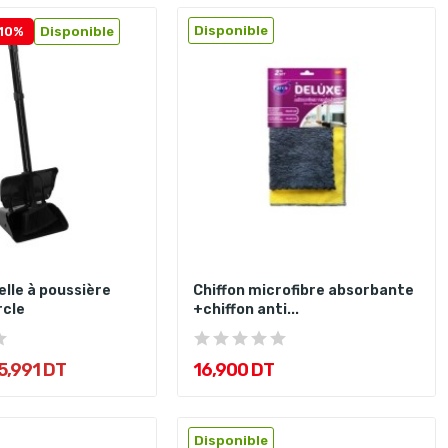
Disponible
10%
Disponible
lle à poussière
Chiffon microfibre absorbante
rcle
+chiffon anti...
5,991 DT
16,900 DT
Disponible