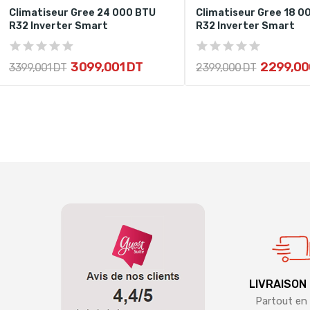
Climatiseur Gree 24 000 BTU
Climatiseur Gree 18 0
R32 Inverter Smart
R32 Inverter Smart
3 099,001 DT
2 299,00
3 399,001 DT
2 399,000 DT
LIVRAISON
Partout en 