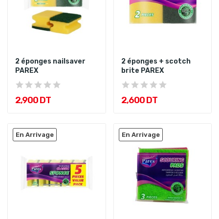
2 éponges nailsaver
2 éponges + scotch
PAREX
brite PAREX
2,900 DT
2,600 DT
En Arrivage
En Arrivage