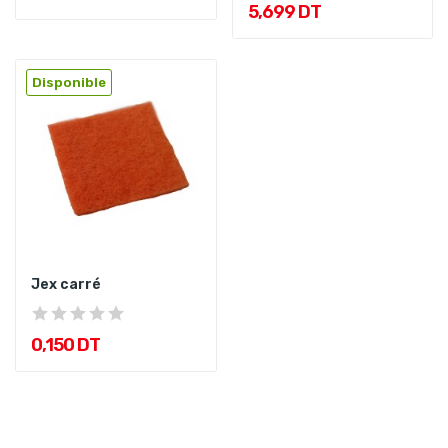
5,699 DT
Disponible
Jex carré
0,150 DT