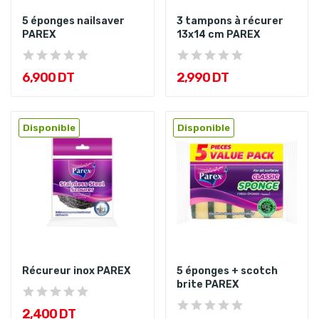
5 éponges nailsaver
3 tampons à récurer
PAREX
13x14 cm PAREX
6,900 DT
2,990 DT
Disponible
Disponible
Récureur inox PAREX
5 éponges + scotch
brite PAREX
2,400 DT