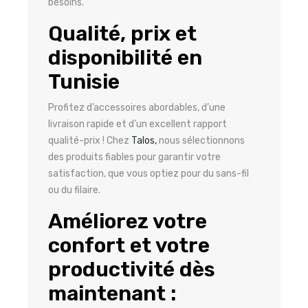
besoins.
Qualité, prix et
disponibilité en
Tunisie
Profitez d’accessoires abordables, d’une
livraison rapide et d’un excellent rapport
qualité-prix ! Chez
Talos,
nous sélectionnons
des produits fiables pour garantir votre
satisfaction, que vous optiez pour du sans-fil
ou du filaire.
Améliorez votre
confort et votre
productivité dès
maintenant :