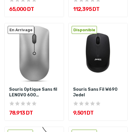
65,000 DT
112,395 DT
En Arrivage
Disponible
Souris Optique Sans fil
Souris Sans Fil W690
LENOVO 600
Jedel
silencieuse...
78,913 DT
9,501 DT