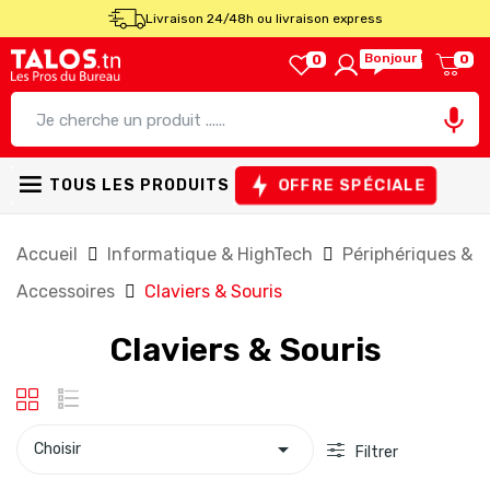
Livraison 24/48h ou livraison express
Bonjour !
0
0

OFFRE SPÉCIALE
TOUS LES PRODUITS
Accueil
Informatique & HighTech
Périphériques &
Accessoires
Claviers & Souris
Claviers & Souris

Choisir
Filtrer