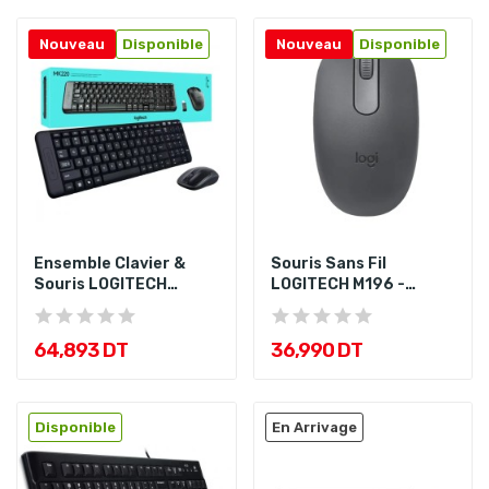
Nouveau
Disponible
Nouveau
Disponible
Ensemble Clavier &
Souris Sans Fil
Souris LOGITECH
LOGITECH M196 -
MK220 Sans...
Graphite
64,893 DT
36,990 DT
Disponible
En Arrivage