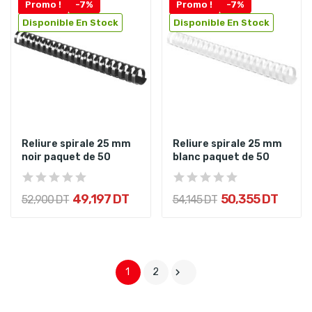
Promo !
-7%
Promo !
-7%
Disponible En Stock
Disponible En Stock
Reliure spirale 25 mm
Reliure spirale 25 mm
noir paquet de 50
blanc paquet de 50
49,197 DT
50,355 DT
52,900 DT
54,145 DT
1
2
