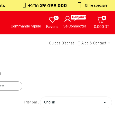
+216
29 499 000
nts
Offre spéciale
Bonjour !
0
0
Commande rapide
Se Connecter
Favoris
0,000 DT
u
Guides D’achat
Aide & Contact
n
ets

Trier par :
Choisir