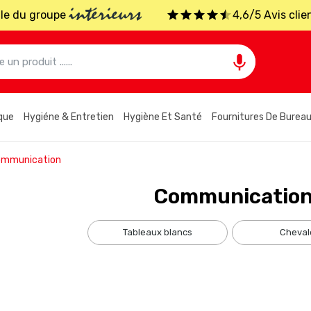
intérieurs
iale du groupe
4,6/5 Avis clie

que
Hygiéne & Entretien
Hygiène Et Santé
Fournitures De Burea
ommunication
Communicatio
tableaux blancs
cheval