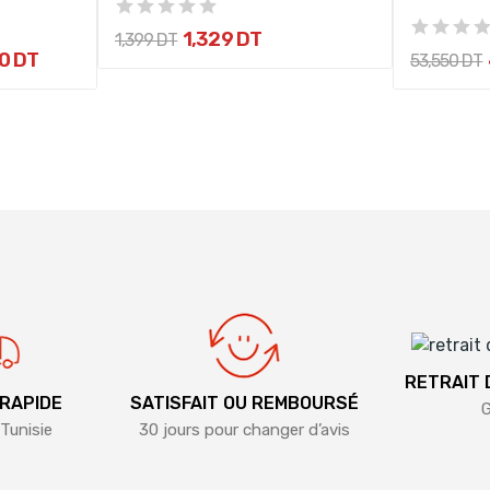
1,329 DT
1,399 DT
0 DT
53,550 DT
RETRAIT
 RAPIDE
SATISFAIT OU REMBOURSÉ
G
Tunisie
30 jours pour changer d’avis