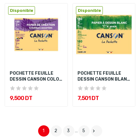
Disponible
Disponible
POCHETTE FEUILLE
POCHETTE FEUILLE
DESSIN CANSON COLOR
DESSIN CANSON BLANC
10F 150G...
10F 180G...
9,500 DT
7,501 DT
1
2
3
…
5
