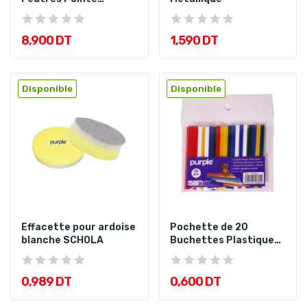
Moyenne 2,8 mm...
8,900 DT
1,590 DT
Disponible
Disponible
Effacette pour ardoise
Pochette de 20
blanche SCHOLA
Buchettes Plastiques
PURPLE
0,989 DT
0,600 DT