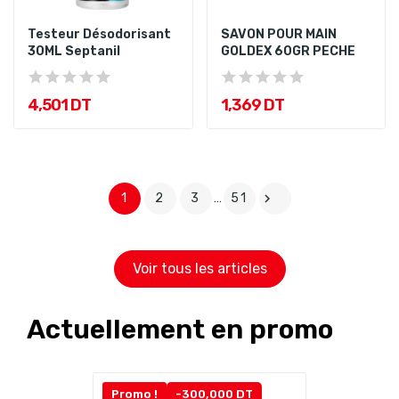
Testeur Désodorisant
SAVON POUR MAIN
30ML Septanil
GOLDEX 60GR PECHE
4,501 DT
1,369 DT
1
2
3
…
51

Voir tous les articles
Actuellement en promo
Promo !
-300,000 DT