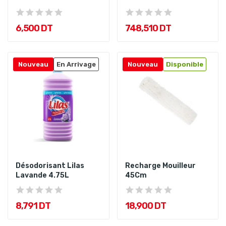
KARCHER
6,500 DT
748,510 DT
Nouveau
En Arrivage
Nouveau
Disponible
Désodorisant Lilas
Recharge Mouilleur
Lavande 4.75L
45Cm
8,791 DT
18,900 DT