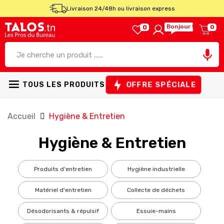
Livraison 24/48h ou livraison express
Bonjour !
0
0

OFFRE SPÉCIALE
TOUS LES PRODUITS
Accueil
Hygiène & Entretien
Hygiène & Entretien
produits d'entretien
hygiène industrielle
matériel d'entretien
collecte de déchets
désodorisants & répulsif
essuie-mains