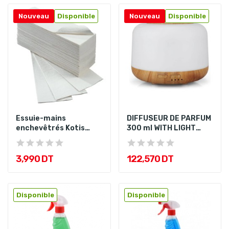
Nouveau
Disponible
Nouveau
Disponible
Essuie-mains
DIFFUSEUR DE PARFUM
enchevêtrés Kotis
300 ml WITH LIGHT
Pure
WOOD
3,990 DT
122,570 DT
Disponible
Disponible