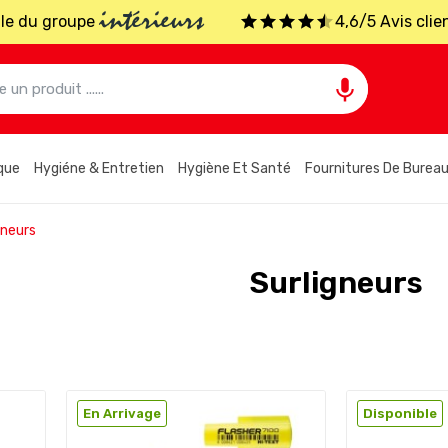
intérieurs
iale du groupe
4,6/5 Avis clie

que
Hygiéne & Entretien
Hygiène Et Santé
Fournitures De Burea
gneurs
Surligneurs
En Arrivage
Disponible