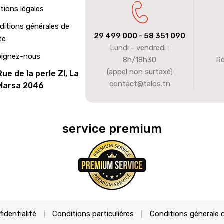
tions légales
ditions générales de
29 499 000
- 58 351 090
te
Lundi - vendredi :
oignez-nous
8h/18h30
Ré
(appel non surtaxé)
Rue de la perle ZI, La
contact@talos.tn
Marsa 2046
service premium
fidentialité
Conditions particuliéres
Conditions génerale 