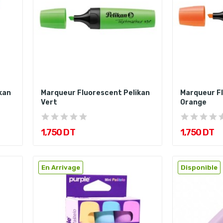
kan
Marqueur Fluorescent Pelikan
Marqueur Fl
Vert
Orange
1,750 DT
1,750 DT
En Arrivage
Disponible