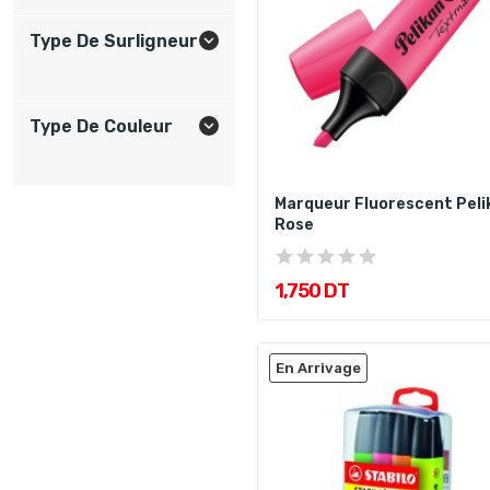
Type De Surligneur

Type De Couleur

Marqueur Fluorescent Peli
Rose
1,750 DT
En Arrivage