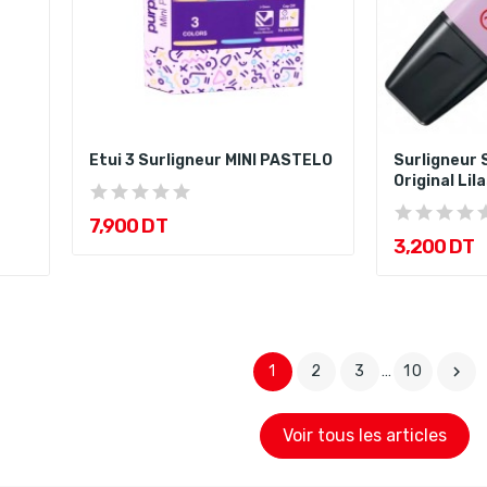
Etui 3 Surligneur MINI PASTELO
Surligneur 
Original Lila
7,900 DT
3,200 DT
1
2
3
…
10

Voir tous les articles