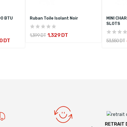
00 BTU
Ruban Toile Isolant Noir
MINI CHAR
SLOTS
1,329 DT
1,399 DT
0 DT
53,550 DT
RETRAIT