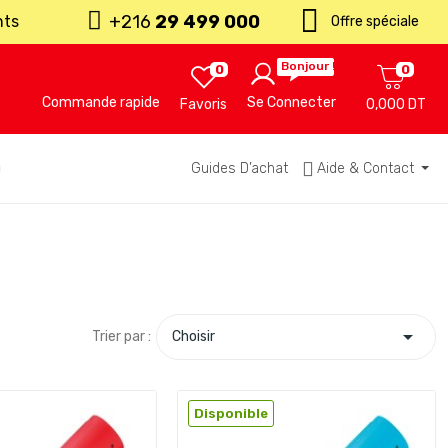
+216
29 499 000
nts
Offre spéciale
Bonjour !
0
0
Commande rapide
Se Connecter
Favoris
0,000 DT
u
Guides D’achat
Aide & Contact

Trier par :
Choisir
Disponible