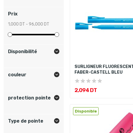
Prix
1,000 DT - 96,000 DT
Disponibilité

SURLIGNEUR FLUORESCEN
FABER-CASTELL BLEU
couleur

2,094 DT
protection pointe

Disponible
Type de pointe
