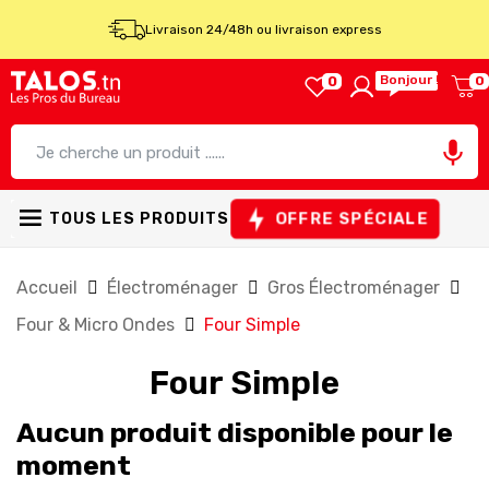
Livraison 24/48h ou livraison express
Bonjour !
0
0

OFFRE SPÉCIALE
TOUS LES PRODUITS
Accueil
Électroménager
Gros Électroménager
Four & Micro Ondes
Four Simple
Four Simple
Aucun produit disponible pour le
moment