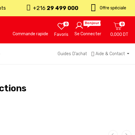
+216
29 499 000
nts
Offre spéciale
Bonjour !
0
0
Commande rapide
Se Connecter
Favoris
0,000 DT
u
Guides D’achat
Aide & Contact
nctions