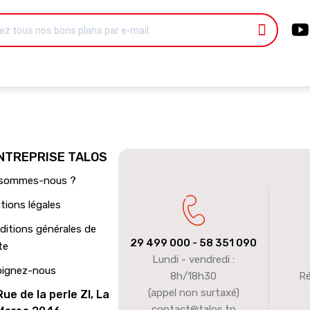
ENTREPRISE TALOS
 sommes-nous ?
tions légales
ditions générales de
29 499 000
- 58 351 090
te
Lundi - vendredi :
oignez-nous
8h/18h30
Ré
(appel non surtaxé)
Rue de la perle ZI, La
contact@talos.tn