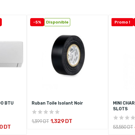
-5%
Disponible
Promo !
00 BTU
Ruban Toile Isolant Noir
MINI CHAR
SLOTS
1,329 DT
1,399 DT
0 DT
53,550 DT