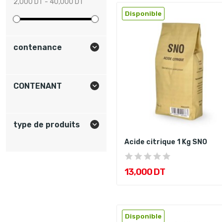
2,000 DT - 40,000 DT
Disponible
contenance

CONTENANT

type de produits

Acide citrique 1 Kg SNO
13,000 DT
Disponible