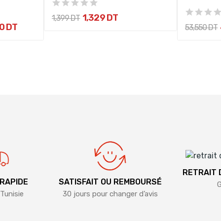
1,329 DT
1,399 DT
0 DT
53,550 DT
RETRAIT
 RAPIDE
SATISFAIT OU REMBOURSÉ
G
Tunisie
30 jours pour changer d’avis