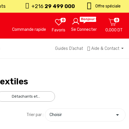
+216
29 499 000
nts
Offre spéciale
Bonjour !
0
0
Commande rapide
Se Connecter
Favoris
0,000 DT
u
Guides D’achat
Aide & Contact
extiles
détachants et...

Trier par :
Choisir