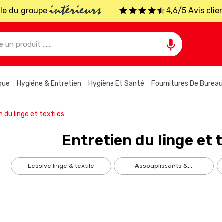
intérieurs
iale du groupe
4,6/5 Avis clie

que
Hygiéne & Entretien
Hygiène Et Santé
Fournitures De Burea
n du linge et textiles
Entretien du linge et t
lessive linge & textile
assouplissants &...