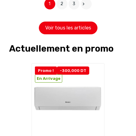
1
2
3

Voir tous les articles
Actuellement en promo
Promo !
-300,000 DT
En Arrivage