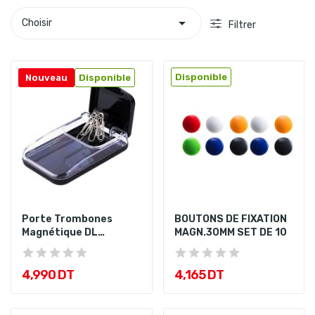

Choisir
Filtrer
Disponible
Nouveau
Disponible
Porte Trombones
BOUTONS DE FIXATION
Magnétique DL
MAGN.30MM SET DE 10
Assorties
4,990 DT
4,165 DT