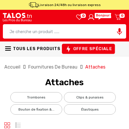
Livraison 24/48h ou livraison express
Bonjour !
0
0

OFFRE SPÉCIALE
TOUS LES PRODUITS
Accueil
Fournitures De Bureau
Attaches
Attaches
trombones
clips & punaises
bouton de fixation &...
élastiques