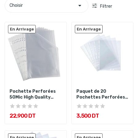

Choisir
Filtrer
En Arrivage
En Arrivage
Pochette Perforées
Paquet de 20
50Mic High Quality
Pochettes Perforées
Oxford...
50Mic
22,900 DT
3,500 DT
En Arrivage
En Arrivage