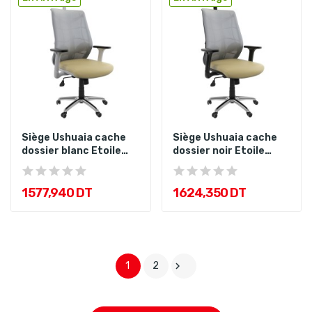
Siège Ushuaia cache
Siège Ushuaia cache
dossier blanc Etoile
dossier noir Etoile
Chromé
Chromé
1 577,940 DT
1 624,350 DT
1
2
