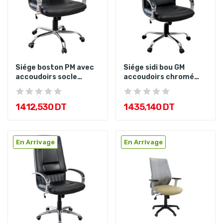
Siége boston PM avec
Siége sidi bou GM
accoudoirs socle
accoudoirs chromé
chromé
socle chromé
1 412,530 DT
1 435,140 DT
En Arrivage
En Arrivage