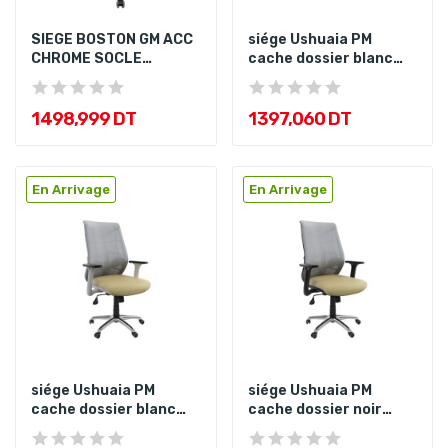
SIEGE BOSTON GM ACC
siége Ushuaia PM
CHROME SOCLE
cache dossier blanc
CHROME
etoile noir
1 498,999 DT
1 397,060 DT
En Arrivage
En Arrivage
siége Ushuaia PM
siége Ushuaia PM
cache dossier blanc
cache dossier noir
etoile chromé
etoile chromé