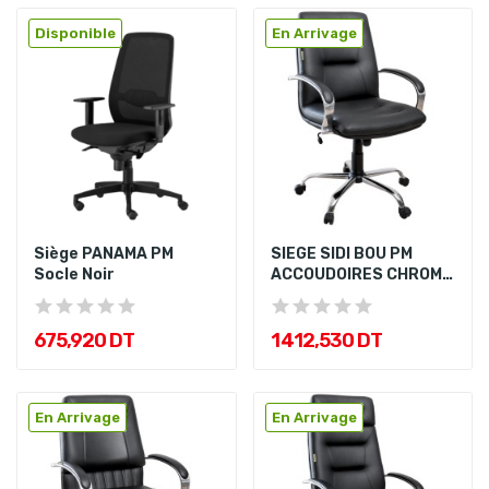
Disponible
En Arrivage
Siège PANAMA PM
SIEGE SIDI BOU PM
Socle Noir
ACCOUDOIRES CHROME
SOCLE CHROME
675,920 DT
1 412,530 DT
En Arrivage
En Arrivage