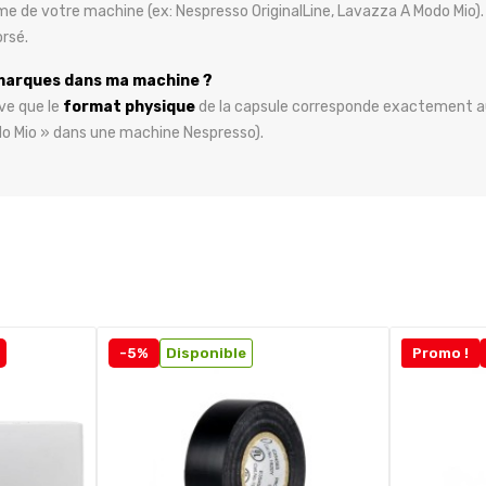
me de votre machine (ex: Nespresso OriginalLine, Lavazza A Modo Mio). E
rsé.
 marques dans ma machine ?
ive que le
format physique
de la capsule corresponde exactement a
o Mio » dans une machine Nespresso).
-5%
Disponible
Promo !