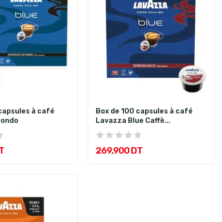
capsules à café
Box de 100 capsules à café
tondo
Lavazza Blue Caffè...
T
269,900 DT