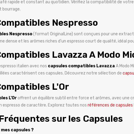
 café rapide et constant au quotidien. Vérifiez la compatibilité de vot
t bourrage.
Compatibles Nespresso
bles Nespresso
(format OriginalLine) sont conçues pour une extractio
ème dense et les arômes riches d'un espresso court de qualité, idéal po
ompatibles Lavazza A Modo Mi
espresso italien avec nos
capsules compatibles Lavazza
A Modo Mi
illées caractérisent ces capsules. Découvrez notre sélection de
capsu
ompatibles L'Or
les L'Or
offrent un équilibre subtil entre force et arômes, avec une c
un espresso de caractère. Explorez toutes nos
références de capsules 
Fréquentes sur les Capsules
 mes capsules ?