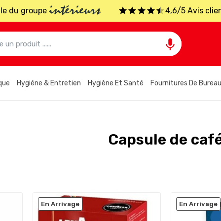
intérieurs
iale du groupe
4,6/5 Avis clie

que
Hygiéne & Entretien
Hygiène Et Santé
Fournitures De Burea
Capsule de caf
En Arrivage
En Arrivage