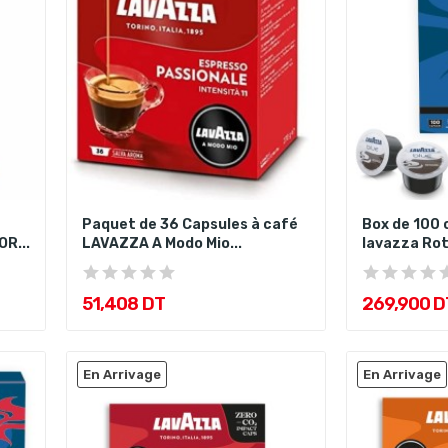
Paquet de 36 Capsules à café
Box de 100 
R...
LAVAZZA A Modo Mio...
lavazza Ro
51,408 DT
269,900 D
En Arrivage
En Arrivage