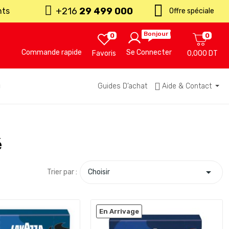
+216
29 499 000
nts
Offre spéciale
Bonjour !
0
0
Commande rapide
Se Connecter
Favoris
0,000 DT
u
Guides D’achat
Aide & Contact
é

Trier par :
Choisir
En Arrivage