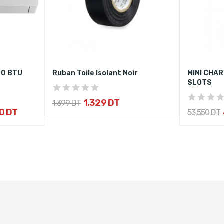
00 BTU
Ruban Toile Isolant Noir
MINI CHAR
SLOTS
1,329 DT
1,399 DT
0 DT
53,550 DT