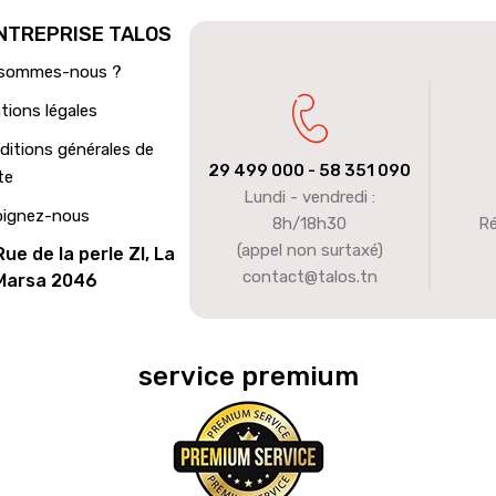
ENTREPRISE TALOS
 sommes-nous ?
tions légales
ditions générales de
29 499 000
- 58 351 090
te
Lundi - vendredi :
oignez-nous
8h/18h30
Ré
(appel non surtaxé)
Rue de la perle ZI, La
contact@talos.tn
Marsa 2046
service premium