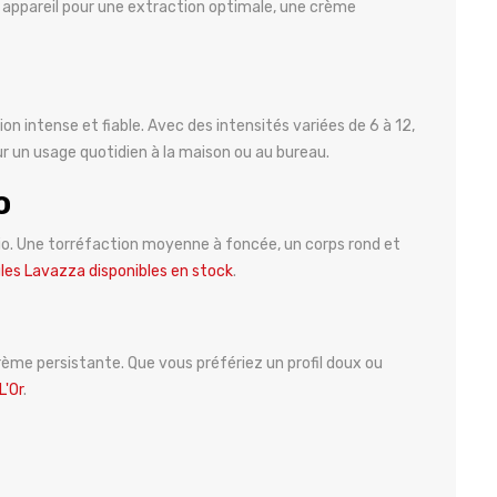
re appareil pour une extraction optimale, une crème
n intense et fiable. Avec des intensités variées de 6 à 12,
ur un usage quotidien à la maison ou au bureau.
o
o. Une torréfaction moyenne à foncée, un corps rond et
les Lavazza disponibles en stock
.
rème persistante. Que vous préfériez un profil doux ou
L'Or
.