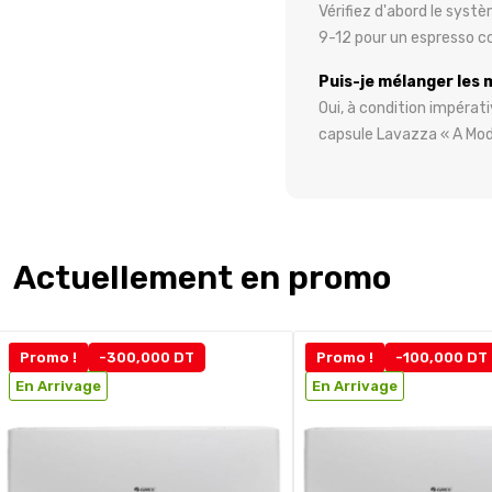
Vérifiez d'abord le systè
9-12 pour un espresso co
Puis-je mélanger les
Oui, à condition impérat
capsule Lavazza « A Mod
Actuellement en promo
Promo !
-300,000 DT
Promo !
-100,000 DT
En Arrivage
En Arrivage