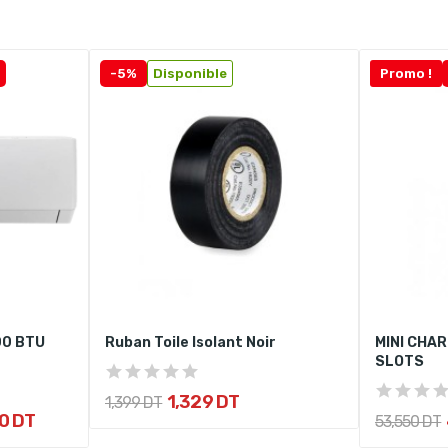
-5%
Disponible
Promo !
00 BTU
Ruban Toile Isolant Noir
MINI CHAR
SLOTS
1,329 DT
1,399 DT
0 DT
53,550 DT