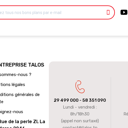
ENTREPRISE TALOS
 sommes-nous ?
tions légales
ditions générales de
29 499 000
- 58 351 090
te
Lundi - vendredi :
oignez-nous
8h/18h30
Ré
(appel non surtaxé)
Rue de la perle ZI, La
contact@talos.tn