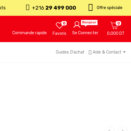
+216
29 499 000
nts
Offre spéciale
Bonjour !
0
0
Commande rapide
Se Connecter
Favoris
0,000 DT
u
Guides D’achat
Aide & Contact