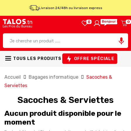
Livraison 24/48h ou livraison express
Bonjour !
0
0

OFFRE SPÉCIALE
TOUS LES PRODUITS
Accueil
Bagages informatique
Sacoches &
Serviettes
Sacoches & Serviettes
Aucun produit disponible pour le
moment