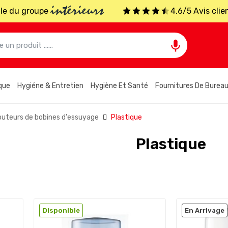
intérieurs
iale du groupe
4,6/5 Avis clie

que
Hygiéne & Entretien
Hygiène Et Santé
Fournitures De Burea
ibuteurs de bobines d'essuyage
Plastique
Plastique
Disponible
En Arrivage