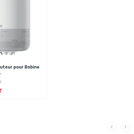
buteur pour Bobine
.
T