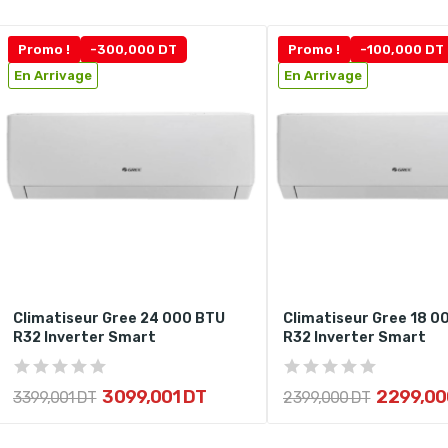
Promo !
-300,000 DT
Promo !
-100,000 DT
En Arrivage
En Arrivage
Climatiseur Gree 24 000 BTU
Climatiseur Gree 18 0
R32 Inverter Smart
R32 Inverter Smart
3 099,001 DT
2 299,00
3 399,001 DT
2 399,000 DT