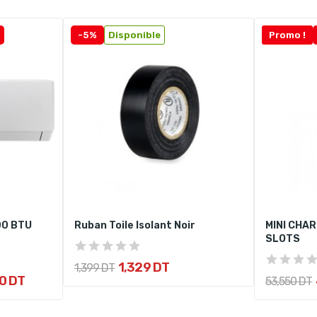
-5%
Disponible
Promo !
00 BTU
Ruban Toile Isolant Noir
MINI CHAR
SLOTS
1,329 DT
1,399 DT
0 DT
53,550 DT