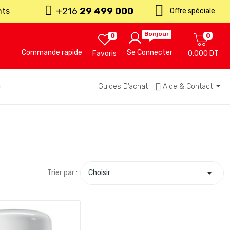
+216
29 499 000
nts
Offre spéciale
Bonjour !
0
0
Commande rapide
Se Connecter
Favoris
0,000 DT
u
Guides D’achat
Aide & Contact

Trier par :
Choisir