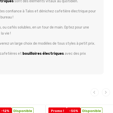
triques
sont des éléments vitaux au quotidien.
es confiance à Talos et dénichez cafetière électrique pour
 bureau !
 ou cafés solubles, en un tour de main. Optez pour une
la vie !
ouverez un large choix de modèles de tous styles à petit prix.
cafetières et
bouilloires
électriques
avec des prix
-12%
Disponible
Promo !
-50%
Disponible