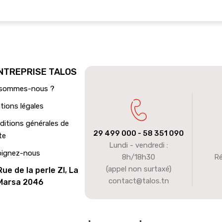
ENTREPRISE TALOS
 sommes-nous ?
tions légales
ditions générales de
29 499 000
- 58 351 090
te
Lundi - vendredi :
oignez-nous
8h/18h30
Ré
(appel non surtaxé)
Rue de la perle ZI, La
contact@talos.tn
Marsa 2046