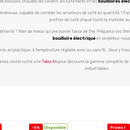
e boissons chaudes les savent, les cafetières et les
bouilloires
élec
généreuse, capable de combler les amateurs de café en quantité ? Fait
profiter de café chaud toute la matinée au
détente ? Rien de mieux qu’une bonne tasse de thé. Préparez vos thés,
bouilloire électrique
et simplifiez-vous 
verre, en plastique, à température réglable avec ou sans fil... Vous y tr
enez visiter notre site
Talos.tn
pour découvrir la gamme complète de
imbattables.
-5%
Disponible
Promo !