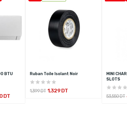
00 BTU
Ruban Toile Isolant Noir
MINI CHAR
SLOTS
1,329 DT
1,399 DT
0 DT
53,550 DT