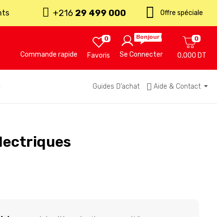
+216
29 499 000
nts
Offre spéciale
Bonjour !
0
0
Commande rapide
Se Connecter
Favoris
0,000 DT
u
Guides D’achat
Aide & Contact
électriques