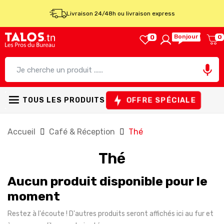
Livraison 24/48h ou livraison express
Bonjour !
0
0

OFFRE SPÉCIALE
TOUS LES PRODUITS
Accueil
Café & Réception
Thé
Thé
Aucun produit disponible pour le
moment
Restez à l'écoute ! D'autres produits seront affichés ici au fur et