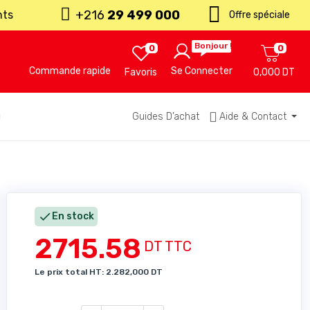
+216
29 499 000
nts
Offre spéciale
Bonjour !
0
0
Commande rapide
Se Connecter
Favoris
0,000 DT
u
Guides D’achat
Aide & Contact

En stock
2715.58
DT TTC
Le prix total HT: 2.282,000 DT