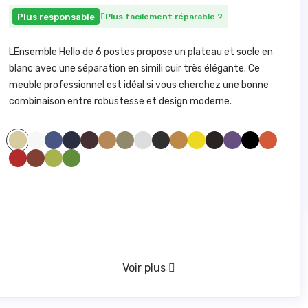
Plus responsable
Plus facilement réparable
?
LEnsemble Hello de 6 postes propose un plateau et socle en
blanc avec une séparation en simili cuir très élégante. Ce
meuble professionnel est idéal si vous cherchez une bonne
combinaison entre robustesse et design moderne.
SIMILI BLANC 100
SIMILI BLEU CLAIR 285
SIMILI BLEU FONCE1211
SIMILI BORDEAUX 1721
SIMILI CAMEL 1846
SIMILI GREGE 1842
SIMILI GRIS CLAIR1940
SIMILI GRIS FONCE 961
SIMILI JAUNE 446
SIMILI JAUNE 475
SIMILI MARRONFONCE59
SIMILI MAUVE 328
SIMILI NOIR 1000
SIMILI ORANGE 1794
SIMILI BEIGE 830
SIMILI ROUGE 1783
SIMILI ROUILLE 775
SIMILI VERT ANIS 1611
SIMILI VERT FORET 673
VERT D'EAU 416
Voir plus