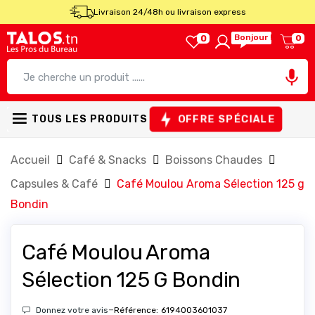
Livraison 24/48h ou livraison express
Bonjour !
0
0

OFFRE SPÉCIALE
TOUS LES PRODUITS
Accueil
Café & Snacks
Boissons Chaudes
Capsules & Café
Café Moulou Aroma Sélection 125 g
Bondin
Café Moulou Aroma
Sélection 125 G Bondin
-
Donnez votre avis
Référence:
6194003601037