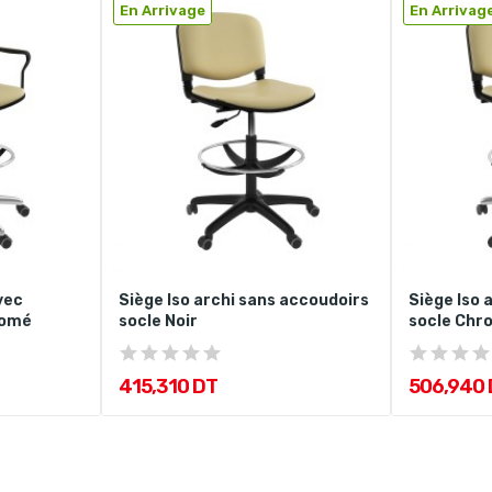
En Arrivage
En Arrivag
vec
Siège Iso archi sans accoudoirs
Siège Iso 
romé
socle Noir
socle Chr
415,310 DT
506,940