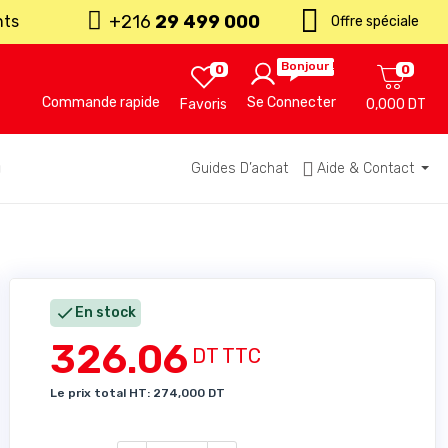
+216
29 499 000
nts
Offre spéciale
Bonjour !
0
0
Commande rapide
Se Connecter
Favoris
0,000 DT
u
Guides D’achat
Aide & Contact

En stock
326.06
DT TTC
Le prix total HT: 274,000 DT