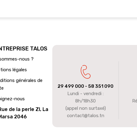
ENTREPRISE TALOS
 sommes-nous ?
tions légales
ditions générales de
29 499 000
- 58 351 090
te
Lundi - vendredi :
oignez-nous
8h/18h30
Ré
(appel non surtaxé)
Rue de la perle ZI, La
contact@talos.tn
Marsa 2046