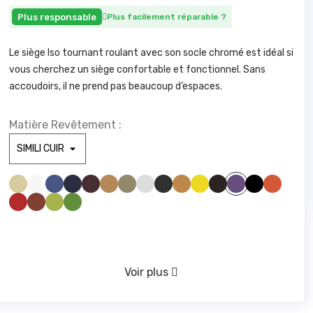
Plus responsable
Plus facilement réparable
?
Le siège Iso tournant roulant avec son socle chromé est idéal si
vous cherchez un siège confortable et fonctionnel. Sans
accoudoirs, il ne prend pas beaucoup d’espaces.
Matière Revêtement :
SIMILI BEIGE 830
SIMILI BLANC 100
SIMILI BLEU CLAIR 285
SIMILI BLEU FONCE1211
SIMILI BORDEAUX 1721
SIMILI CAMEL 1846
SIMILI GREGE 1842
SIMILI GRIS CLAIR1940
SIMILI GRIS FONCE 961
SIMILI JAUNE 446
SIMILI JAUNE 475
SIMILI MARRONFONCE59
SIMILI NOIR 1000
SIMILI ORANGE 1794
SIMILI MAUVE 328
SIMILI ROUGE 1783
SIMILI ROUILLE 775
SIMILI VERT ANIS 1611
SIMILI VERT FORET 673
VERT D'EAU 416
Voir plus