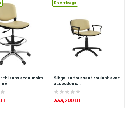
e
En Arrivage
archi sans accoudoirs
Siège Iso tournant roulant avec
omé
accoudoirs...
 DT
333,200 DT