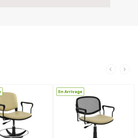
e
En Arrivage