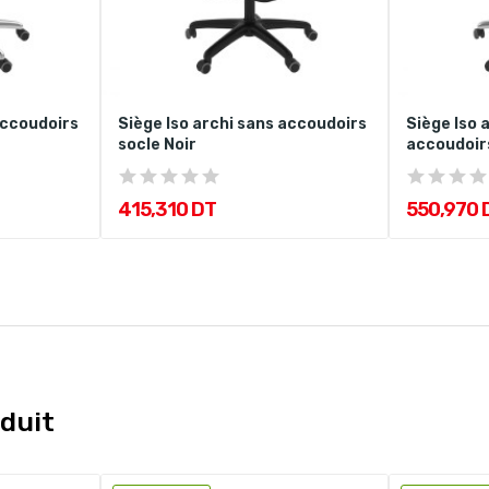
accoudoirs
Siège Iso archi sans accoudoirs
Siège Iso 
socle Noir
accoudoir
415,310 DT
550,970 
duit