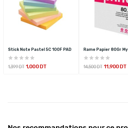
Stick Note Pastel 5C 100F PAD
Rame Papier 80Gr My
1,000 DT
11,900 DT
1,399 DT
14,500 DT
Nos recommandations pour ce pro