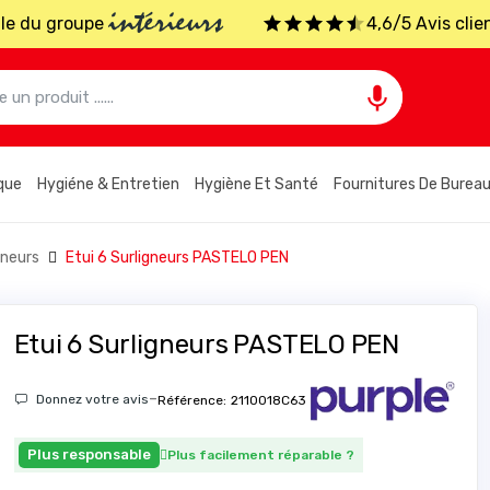
intérieurs
iale du groupe
4,6/5 Avis clie

que
Hygiéne & Entretien
Hygiène Et Santé
Fournitures De Burea
gneurs
Etui 6 Surligneurs PASTELO PEN
Etui 6 Surligneurs PASTELO PEN
-
Donnez votre avis
Référence:
2110018C63
Plus responsable
Plus facilement réparable
?