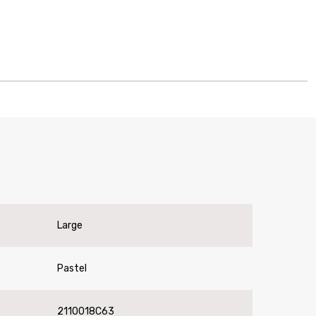
Large
Pastel
2110018C63