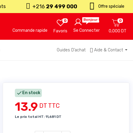
+216
29 499 000
nts
Offre spéciale
Bonjour !
0
0
Commande rapide
Se Connecter
Favoris
0,000 DT
u
Guides D’achat
Aide & Contact

En stock
13.9
DT TTC
Le prix total HT: 11,681 DT