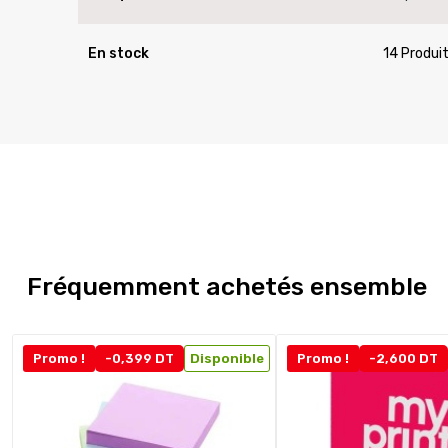
En stock
14 Produi
Fréquemment achetés ensemble
Promo !
-0,399 DT
Disponible
Promo !
-2,600 DT