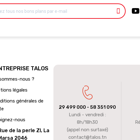
ENTREPRISE TALOS
 sommes-nous ?
tions légales
ditions générales de
29 499 000
- 58 351 090
te
Lundi - vendredi :
oignez-nous
8h/18h30
Ré
(appel non surtaxé)
Rue de la perle ZI, La
contact@talos.tn
Marsa 2046