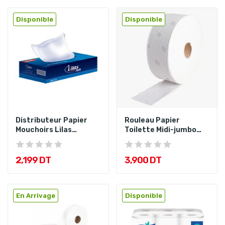
Disponible
Disponible
Distributeur Papier
Rouleau Papier
Mouchoirs Lilas
Toilette Midi-jumbo
100PCS
300Gr Dorsh
2,199 DT
3,900 DT
En Arrivage
Disponible