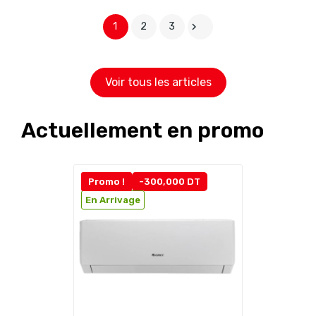
1
2
3

Voir tous les articles
Actuellement en promo
Promo !
-300,000 DT
En Arrivage