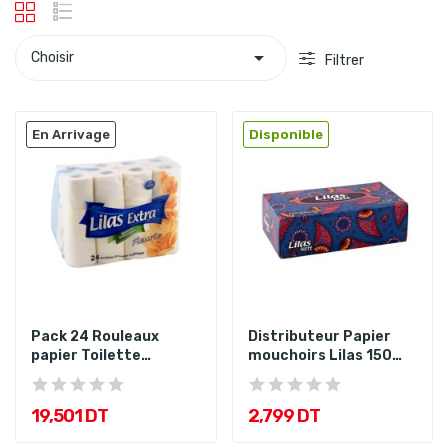

Choisir
Filtrer
En Arrivage
Disponible
Pack 24 Rouleaux
Distributeur Papier
papier Toilette
mouchoirs Lilas 150
Fleuries Lilas
feuilles
19,501 DT
2,799 DT