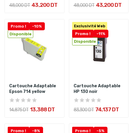
43,200 DT
43,200 DT
48,000 DT
48,000 DT
Exclusivité Web
Promo !
-10%
Promo !
-11%
Disponible
Disponible
Cartouche Adaptable
Cartouche Adaptable
Epson 714 yellow
HP 130 noir
13,388 DT
74,137 DT
14,875 DT
83,300 DT
Promo !
-8%
Promo !
-5%