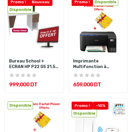
Promo !
Nouveau
Promo !
Disponible
Disponible
Bureau School +
Imprimante
ECRAN HP P22 G5 21.5
Multifonction à
FULL HD "...
réservoir intégré...
999,000 DT
659,000 DT
Disponible
Promo !
-10%
Disponible