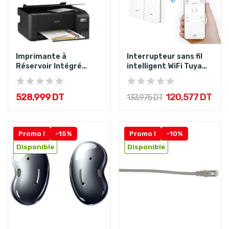
Imprimante à
Interrupteur sans fil
Réservoir Intégré
intelligent WiFi Tuya
EPSON ECOTANK...
Smart
528,999 DT
120,577 DT
133,975 DT
Promo !
-15%
Promo !
-10%
Disponible
Disponible