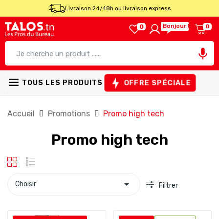
Livraison 24/48h ou livraison express
Bonjour !
0
0

OFFRE SPÉCIALE
TOUS LES PRODUITS
Accueil
Promotions
Promo high tech
Promo high tech

Choisir
Filtrer