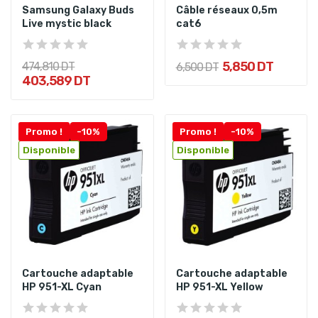
Samsung Galaxy Buds
Câble réseaux 0,5m
Live mystic black
cat6
5,850 DT
474,810 DT
6,500 DT
403,589 DT
Promo !
-10%
Promo !
-10%
Disponible
Disponible
Cartouche adaptable
Cartouche adaptable
HP 951-XL Cyan
HP 951-XL Yellow