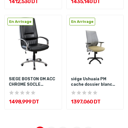
1 412,530 DT
1 435,140 DT
En Arrivage
En Arrivage
SIEGE BOSTON GM ACC
siége Ushuaia PM
CHROME SOCLE
cache dossier blanc
CHROME
etoile noir
1 498,999 DT
1 397,060 DT