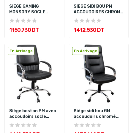
SIEGE GAMING
SIEGE SIDI BOU PM
MONSORY SOCLE
ACCOUDOIRES CHROME
CHROME
SOCLE CHROME
1 150,730 DT
1 412,530 DT
En Arrivage
En Arrivage
Siége boston PM avec
Siége sidi bou GM
accoudoirs socle
accoudoirs chromé
chromé
socle chromé