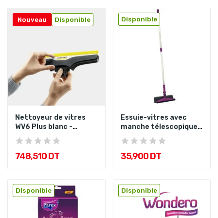
Disponible
Nouveau
Disponible
Nettoyeur de vitres
Essuie-vitres avec
WV6 Plus blanc -
manche télescopique
KARCHER
Parex
748,510 DT
35,900 DT
Disponible
Disponible