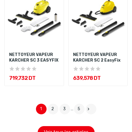
NETTOYEUR VAPEUR
NETTOYEUR VAPEUR
KARCHER SC 3 EASYFIX
KARCHER SC 2 EasyFix
719,732 DT
639,578 DT
1
2
3
…
5
