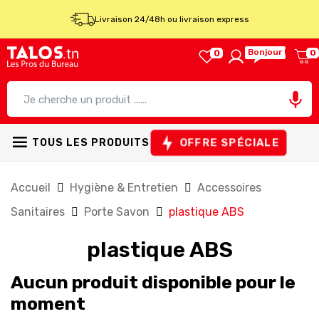
Livraison 24/48h ou livraison express
Bonjour !
0
0

OFFRE SPÉCIALE
TOUS LES PRODUITS
Accueil
Hygiène & Entretien
Accessoires
Sanitaires
Porte Savon
plastique ABS
plastique ABS
Aucun produit disponible pour le
moment