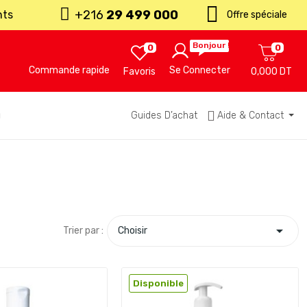
+216
29 499 000
nts
Offre spéciale
Bonjour !
0
0
Commande rapide
Se Connecter
Favoris
0,000 DT
u
Guides D’achat
Aide & Contact

Trier par :
Choisir
Disponible