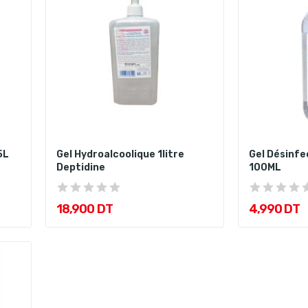
5L
Gel Hydroalcoolique 1litre
Gel Désinf
Deptidine
100ML
18,900 DT
4,990 DT