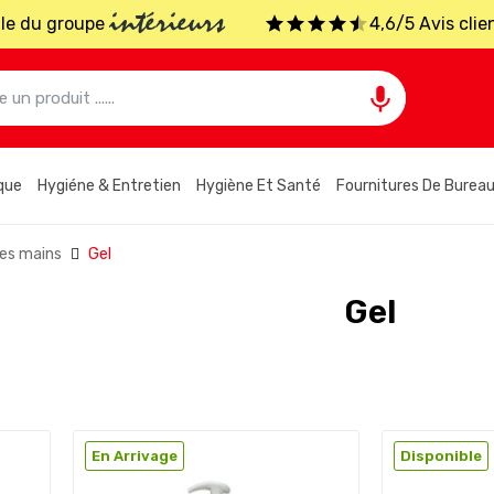
intérieurs
iale du groupe
4,6/5 Avis clie

que
Hygiéne & Entretien
Hygiène Et Santé
Fournitures De Burea
des mains
Gel
Gel
En Arrivage
Disponible