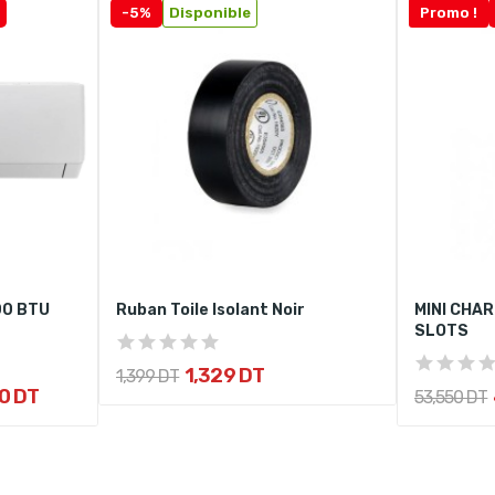
-5%
Disponible
Promo !
00 BTU
Ruban Toile Isolant Noir
MINI CHAR
SLOTS
1,329 DT
1,399 DT
0 DT
53,550 DT