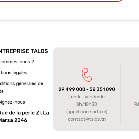
ENTREPRISE TALOS
 sommes-nous ?
tions légales
ditions générales de
29 499 000
- 58 351 090
te
Lundi - vendredi :
oignez-nous
8h/18h30
Ré
(appel non surtaxé)
Rue de la perle ZI, La
contact@talos.tn
Marsa 2046