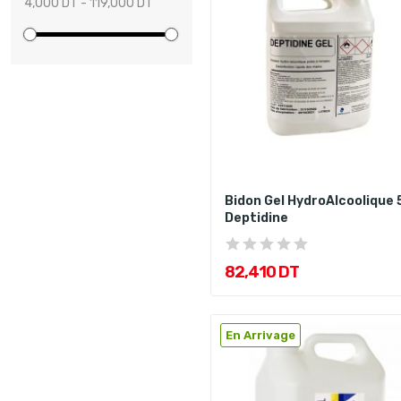
4,000 DT - 119,000 DT
Bidon Gel HydroAlcoolique 
Deptidine
82,410 DT
En Arrivage