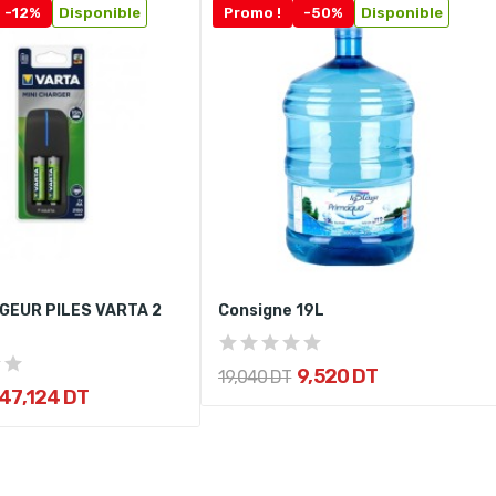
-12%
Disponible
Promo !
-50%
Disponible
GEUR PILES VARTA 2
Consigne 19L
9,520 DT
19,040 DT
47,124 DT