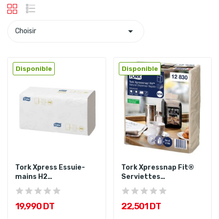

Choisir
Disponible
Disponible
Tork Xpress Essuie-
Tork Xpressnap Fit®
mains H2
Serviettes
Compressés...
Enchevêtrées...
19,990 DT
22,501 DT