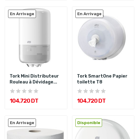
En Arrivage
En Arrivage
Tork Mini Distributeur
Tork SmartOne Papier
Rouleau à Dévidage...
toilette T8
104,720 DT
104,720 DT
En Arrivage
Disponible