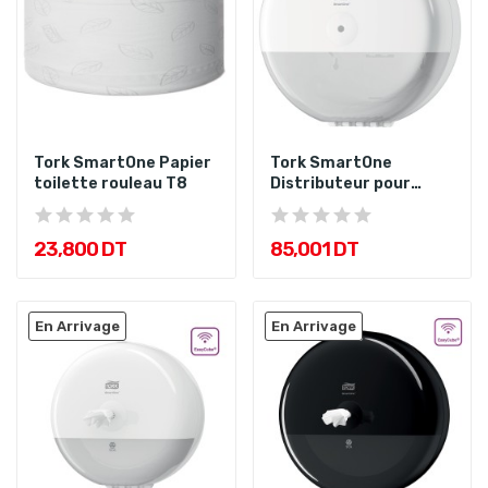
Tork SmartOne Papier
Tork SmartOne
toilette rouleau T8
Distributeur pour
Papier toilette...
23,800 DT
85,001 DT
En Arrivage
En Arrivage