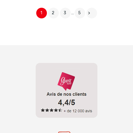
1
2
3
…
5
