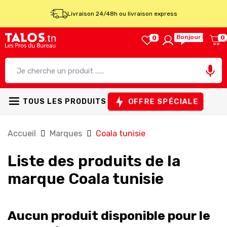
Livraison 24/48h ou livraison express
Bonjour !
0
0

OFFRE SPÉCIALE
TOUS LES PRODUITS
Accueil
Marques
Coala tunisie
Liste des produits de la
marque Coala tunisie
Aucun produit disponible pour le