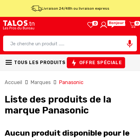
Livraison 24/48h ou livraison express
Bonjour !
0
0

OFFRE SPÉCIALE
TOUS LES PRODUITS
Accueil
Marques
Panasonic
Liste des produits de la
marque Panasonic
Aucun produit disponible pour le