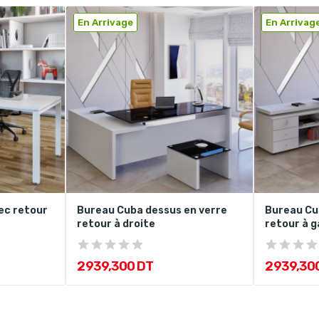
En Arrivage
En Arrivag
ec retour
Bureau Cuba dessus en verre
Bureau Cu
retour à droite
retour à 
2 939,300 DT
2 939,30