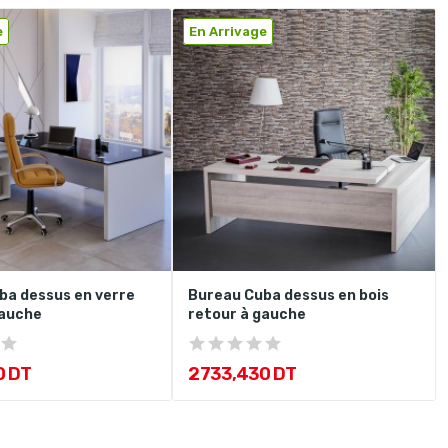
e
En Arrivage
ba dessus en verre
Bureau Cuba dessus en bois
gauche
retour à gauche
0 DT
2 733,430 DT