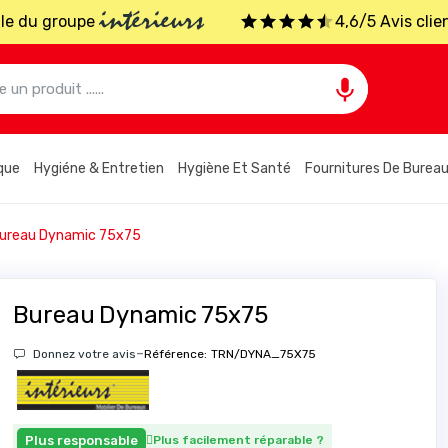
intérieurs
iale du groupe
4,6/5 Avis clie

que
Hygiéne & Entretien
Hygiène Et Santé
Fournitures De Burea
ureau Dynamic 75x75
Bureau Dynamic 75x75
-
Donnez votre avis
Référence:
TRN/DYNA_75X75
Plus responsable
Plus facilement réparable
?