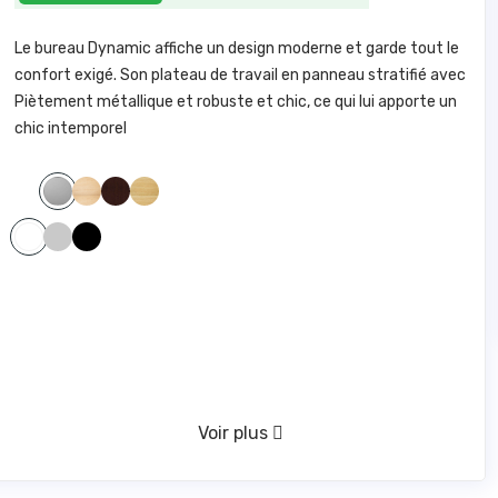
Le bureau Dynamic affiche un design moderne et garde tout le
confort exigé. Son plateau de travail en panneau stratifié avec
Piètement métallique et robuste et chic, ce qui lui apporte un
chic intemporel
BLANC 100
HETRE 346
WENGE 409
CHENE FRANCAIS 903
GRIS 153
GRIS
NOIR
BLANC
Voir plus