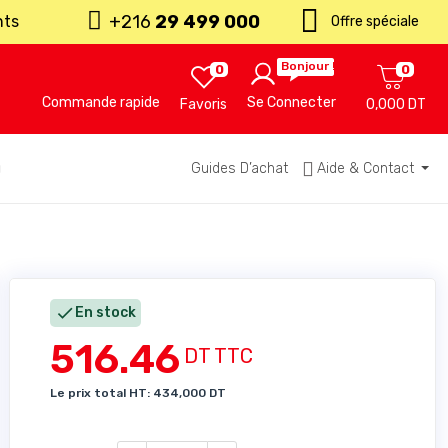
+216
29 499 000
nts
Offre spéciale
Bonjour !
0
0
Commande rapide
Se Connecter
Favoris
0,000 DT
u
Guides D’achat
Aide & Contact

En stock
516.46
DT TTC
Le prix total HT: 434,000 DT