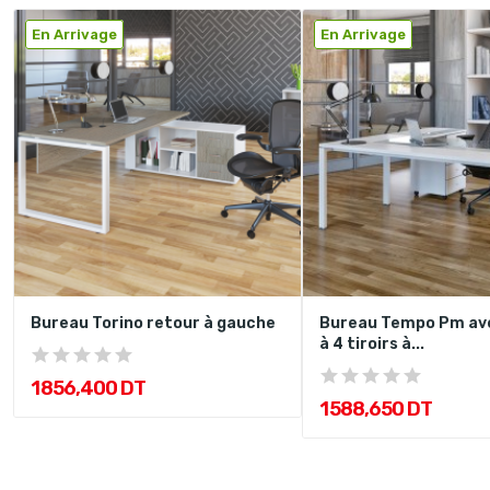
En Arrivage
En Arrivage
Bureau Torino retour à gauche
Bureau Tempo Pm av
à 4 tiroirs à...
1 856,400 DT
1 588,650 DT